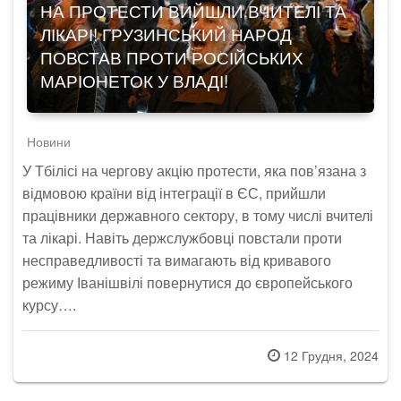
НА ПРОТЕСТИ ВИЙШЛИ ВЧИТЕЛІ ТА
ЛІКАРІ! ГРУЗИНСЬКИЙ НАРОД
ПОВСТАВ ПРОТИ РОСІЙСЬКИХ
МАРІОНЕТОК У ВЛАДІ!
Новини
У Тбілісі на чергову акцію протести, яка пов’язана з
відмовою країни від інтеграції в ЄС, прийшли
працівники державного сектору, в тому числі вчителі
та лікарі. Навіть держслужбовці повстали проти
несправедливості та вимагають від кривавого
режиму Іванішвілі повернутися до європейського
курсу….
Posted
12 Грудня, 2024
on