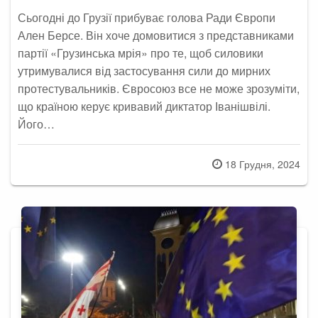
Сьогодні до Грузії прибуває голова Ради Європи
Ален Берсе. Він хоче домовитися з представниками
партії «Грузинська мрія» про те, щоб силовики
утримувалися від застосування сили до мирних
протестувальників. Євросоюз все не може зрозуміти,
що країною керує кривавий диктатор Іванішвілі.
Його…
Posted
18 Грудня, 2024
on