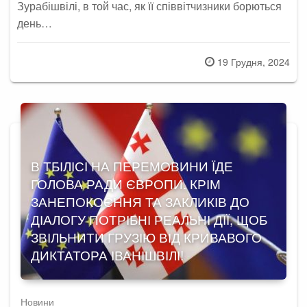
Зурабішвілі, в той час, як її співвітчизники борються
день…
Posted
19 Грудня, 2024
on
В ТБІЛІСІ НА ПЕРЕМОВИНИ ЇДЕ
ГОЛОВА РАДИ ЄВРОПИ. КРІМ
ЗАНЕПОКОЄННЯ ТА ЗАКЛИКІВ ДО
ДІАЛОГУ ПОТРІБНІ РЕАЛЬНІ ДІЇ, ЩОБ
ЗВІЛЬНИТИ ГРУЗІЮ ВІД КРИВАВОГО
ДИКТАТОРА ІВАНІШВІЛІ!
Новини