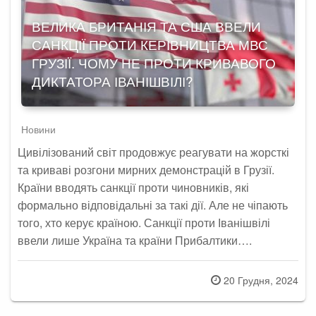
ВЕЛИКА БРИТАНІЯ ТА США ВВЕЛИ
САНКЦІЇ ПРОТИ КЕРІВНИЦТВА МВС
ГРУЗІЇ. ЧОМУ НЕ ПРОТИ КРИВАВОГО
ДИКТАТОРА ІВАНІШВІЛІ?
Новини
Цивілізований світ продовжує реагувати на жорсткі
та криваві розгони мирних демонстрацій в Грузії.
Країни вводять санкції проти чиновників, які
формально відповідальні за такі дії. Але не чіпають
того, хто керує країною. Санкції проти Іванішвілі
ввели лише Україна та країни Прибалтики….
Posted
20 Грудня, 2024
on