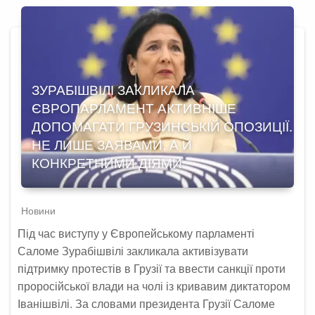
ЗУРАБІШВІЛІ ЗАКЛИКАЛА
ЄВРОПАРЛАМЕНТ АКТИВНІШЕ
ДОПОМАГАТИ ГРУЗИНСЬКІЙ ОПОЗИЦІЇ.
НЕ ЛИШЕ ЗАЯВАМИ, А Й
КОНКРЕТНИМИ ДІЯМИ
Новини
Під час виступу у Європейському парламенті
Саломе Зурабішвілі закликала активізувати
підтримку протестів в Грузії та ввести санкції проти
проросійської влади на чолі із кривавим диктатором
Іванішвілі. За словами президента Грузії Саломе