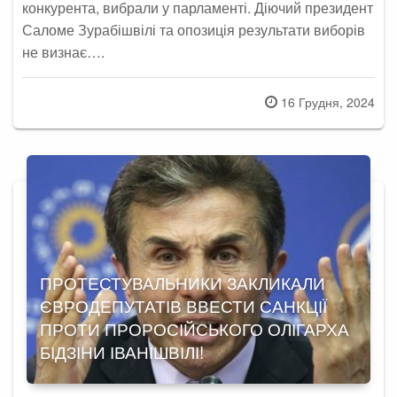
конкурента, вибрали у парламенті. Діючий президент
Саломе Зурабішвілі та опозиція результати виборів
не визнає….
Posted
16 Грудня, 2024
on
ПРОТЕСТУВАЛЬНИКИ ЗАКЛИКАЛИ
ЄВРОДЕПУТАТІВ ВВЕСТИ САНКЦІЇ
ПРОТИ ПРОРОСІЙСЬКОГО ОЛІГАРХА
БІДЗІНИ ІВАНІШВІЛІ!