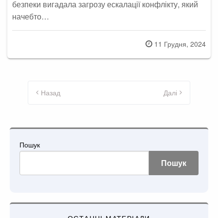
безпеки вигадала загрозу ескалації конфлікту, який
начебто…
Posted
11 Грудня, 2024
on
Пагінація
записів
Назад
Далі
Пошук
Пошук
ОСТАННІ МАТЕРІАЛИ