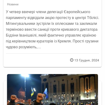
Новини
У четвер ввечері члени делегації Європейського
парламенту відвідали акцію протесту в центрі Тбілісі.
Мітингувальники зустріли їх оплесками та закликали
терміново ввести санкції проти кривавого диктатора
Бідзіни Іванішвілі, який фактично управляє країною
під керівництвом кураторів із Кремля. Прості грузини
чудово розуміють,…
Posted
13 Грудня, 2024
on