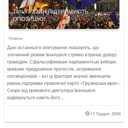
75% ГРУЗИН ПІДТРИМУЮТЬ
ОПОЗИЦІЮ!
Новини
Дані останнього опитування показують, що
злочинний режим Іванішвілі стрімко втрачає довіру
громадян. Сфальсифіковані парламентські вибори,
криваве придушення протестів, затримання
опозиціонерів – всі ці фактори значно зменшили
рівень підтримки правлячої партії «Грузинська мрія».
Скоро від кривавого диктатора Іванішвілі
відвернуться навіть його…
Posted
17 Грудня, 2024
on