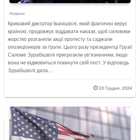
Новини
Кривавий диктатор Іванішвілі, який фактично керує
країною, продовжує віддавати накази, щоб силовики
жорстко розганяли акції протесту та саджали
опозиціонерів за ґрати. Цього разу президентці Грузії
Саломе Зурабішвілі пригрозили ув’язненням, якщо
вона не відмовиться покинути свій пост. У відповідь
Зурабішвілі дала…
Posted
23 Грудня, 2024
on