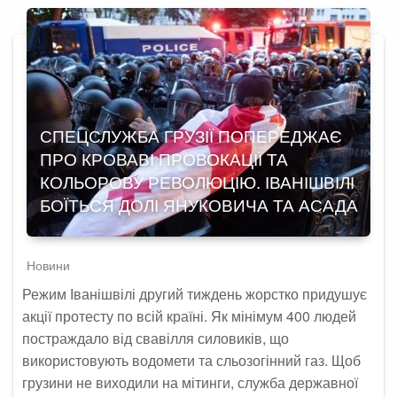
СПЕЦСЛУЖБА ГРУЗІЇ ПОПЕРЕДЖАЄ
ПРО КРОВАВІ ПРОВОКАЦІЇ ТА
КОЛЬОРОВУ РЕВОЛЮЦІЮ. ІВАНІШВІЛІ
БОЇТЬСЯ ДОЛІ ЯНУКОВИЧА ТА АСАДА
Новини
Режим Іванішвілі другий тиждень жорстко придушує
акції протесту по всій країні. Як мінімум 400 людей
постраждало від свавілля силовиків, що
використовують водомети та сльозогінний газ. Щоб
грузини не виходили на мітинги, служба державної