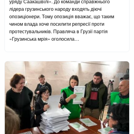
уряду Саакашвілі». До команди справжнього
лідера грузинського народу входять діючі
опозиціонери. Тому опозиція вважає, що таким
чином влада хоче посилити репресії проти
протестувальників. Правляча в Грузії партія
«Грузинська мрія» оголосила…