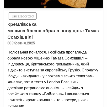
Uncategorized
Кремлівська
машина брехні обрала нову ціль: Тамаз
Сомхішвілі
Posted
30 Жовтня, 2025
on
Полювання почалося. Російська пропаганда
обрала новою мішенню Тамаза Сомхішвілі –
підприємця, британського громадянина, який
відкрито виступає за європейську Грузію. Спочатку
брудні «вкидання» у прокремлівських телеграм-
каналах, потім текст у London Post, який
дослівно ретранслює анонімні «інсайди» з
російського каналу «Бойлерна» і намагається
приклеїти ярлик «гаманця» та «посередника»
вуличних…