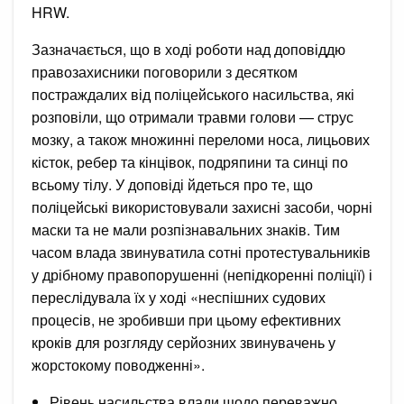
HRW.
Зазначається, що в ході роботи над доповіддю
правозахисники поговорили з десятком
постраждалих від поліцейського насильства, які
розповіли, що отримали травми голови — струс
мозку, а також множинні переломи носа, лицьових
кісток, ребер та кінцівок, подряпини та синці по
всьому тілу. У доповіді йдеться про те, що
поліцейські використовували захисні засоби, чорні
маски та не мали розпізнавальних знаків. Тим
часом влада звинуватила сотні протестувальників
у дрібному правопорушенні (непідкоренні поліції) і
переслідувала їх у ході «неспішних судових
процесів, не зробивши при цьому ефективних
кроків для розгляду серйозних звинувачень у
жорстокому поводженні».
Рівень насильства влади щодо переважно