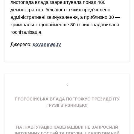
листопада влада заарештувала понад 460
демонстрантів, більшості з яких пред’явлено
адміністративні звинувачення, а приблизно 30 —
кримінальні. щонайменше 80 із них знадобилася
госпіталізація.
Джерело:
sovanews.tv
Навігація
записів
Previous
Post
ПРОРОСІЙСЬКА ВЛАДА ПОГРОЖУЄ ПРЕЗИДЕНТУ
ГРУЗІЇ В’ЯЗНИЦЕЮ!
Next
НА ІНАВГУРАЦІЮ КАВЕЛАШВІЛІ НЕ ЗАПРОСИЛИ
Post
ІНОЗЕМНИХ ГОСТЕЙ ТА ПОСЛІВ. ЦИВІЛІЗОВАНИЙ