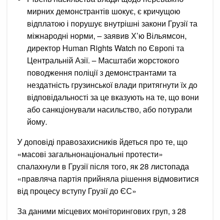
мирних демонстрантів шокує, є кричущою
відплатою і порушує внутрішні закони Грузії та
міжнародні норми, – заявив Х’ю Вільямсон,
директор Human Rights Watch по Європі та
Центральній Азії. – Масштаби жорстокого
поводження поліції з демонстрантами та
нездатність грузинської влади притягнути їх до
відповідальності за це вказують на те, що вони
або санкціонували насильство, або потурали
йому.
У доповіді правозахисників йдеться про те, що
«масові загальнонаціональні протести»
спалахнули в Грузії після того, як 28 листопада
«правляча партія прийняла рішення відмовитися
від процесу вступу Грузії до ЄС»
За даними місцевих моніторингових груп, з 28