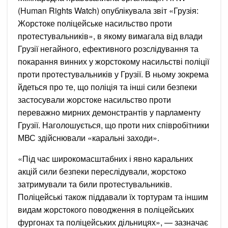
(Human Rights Watch) опублікувала звіт «Грузія:
Жорстоке поліцейське насильство проти
протестувальників», в якому вимагала від влади
Грузії негайного, ефективного розслідування та
покарання винних у жорстокому насильстві поліції
проти протестувальників у Грузії. В ньому зокрема
йдеться про те, що поліція та інші сили безпеки
застосували жорстоке насильство проти
переважно мирних демонстрантів у парламенту
Грузії. Наголошується, що проти них співробітники
МВС здійснювали «каральні заходи».
«Під час широкомасштабних і явно каральних
акцій сили безпеки переслідували, жорстоко
затримували та били протестувальників.
Поліцейські також піддавали їх тортурам та іншим
видам жорстокого поводження в поліцейських
фургонах та поліцейських дільницях», — зазначає