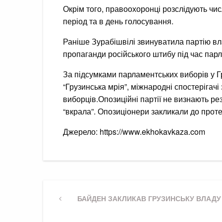
Окрім того, правоохоронці розслідують ч
період та в день голосування.
Раніше Зурабішвілі звинуватила партію вла
пропаганди російського штибу під час пар
За підсумками парламентських виборів у Гр
“Грузинська мрія”, міжнародні спостерігачі
виборців.Опозиційні партії не визнають рез
“вкрала”. Опозиціонери закликали до проте
Джерело: https://www.ekhokavkaza.com
Навігація
Previous
БАЙДЕН ЗАКЛИКАВ ГРУЗИНСЬКУ ВЛАДУ
Post
записів