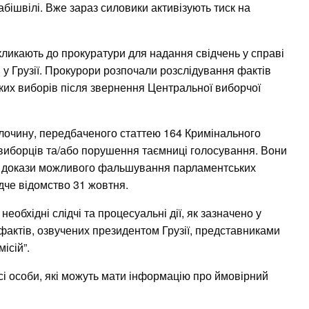
бішвілі. Вже зараз силовики активізують тиск на
кликають до прокуратури для надання свідчень у справі
в у Грузії. Прокурори розпочали розслідування фактів
х виборів після звернення Центральної виборчої
злочину, передбаченого статтею 164 Кримінального
виборців та/або порушення таємниці голосування. Вони
ти докази можливого фальшування парламентських
ідче відомство 31 жовтня.
необхідні слідчі та процесуальні дії, як зазначено у
фактів, озвучених президентом Грузії, представниками
ісій”.
сі особи, які можуть мати інформацію про ймовірний