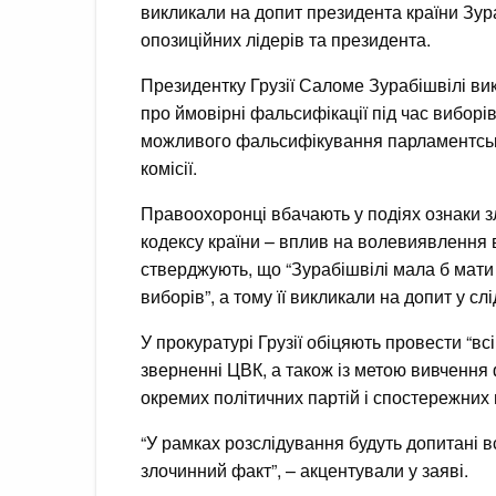
викликали на допит президента країни Зура
опозиційних лідерів та президента.
Президентку Грузії Саломе Зурабішвілі ви
про ймовірні фальсифікації під час виборі
можливого фальсифікування парламентськи
комісії.
Правоохоронці вбачають у подіях ознаки 
кодексу країни – вплив на волевиявлення 
стверджують, що “Зурабішвілі мала б ма
виборів”, а тому її викликали на допит у сл
У прокуратурі Грузії обіцяють провести “всі 
зверненні ЦВК, а також із метою вивчення 
окремих політичних партій і спостережних м
“У рамках розслідування будуть допитані в
злочинний факт”, – акцентували у заяві.