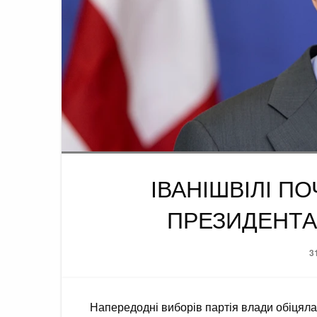
ІВАНІШВІЛІ П
ПРЕЗИДЕНТА 
P
3
o
Напередодні виборів партія влади обіцяла 