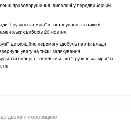
исленні правопорушення, виявлені у передвиборчий
ди “Грузинська мрія” в застосуванні тактики й
ламентських виборів 26 жовтня.
узії, де офіційно перемогу здобула партія влади
 звернули увагу на тиск і залякування
ультати виборів, заявляючи, що “Грузинська мрія” їх
стів.
 ДО ДІАЛОГУ З ОПОЗИЦІЄЮ